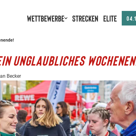
Wettbewerbe
Strecken
Elite
04.
enende!
EIN UNGLAUBLICHES WOCHENEN
ian Becker