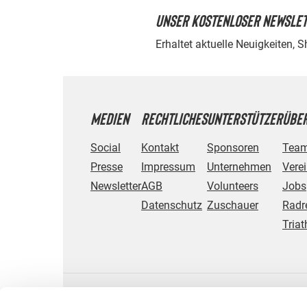
UNSER KOSTENLOSER NEWSLE
Erhaltet aktuelle Neuigkeiten, 
MEDIEN
RECHTLICHES
UNTERSTÜTZER
ÜBER
Social
Kontakt
Sponsoren
Tea
Presse
Impressum
Unternehmen
Vere
Newsletter
AGB
Volunteers
Jobs
Datenschutz
Zuschauer
Radr
Triat