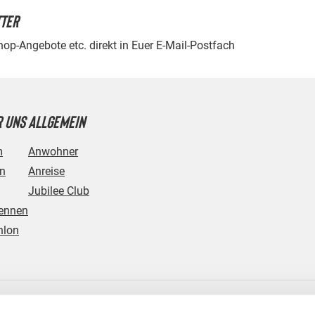
TTER
Shop-Angebote etc. direkt in Euer E-Mail-Postfach
 UNS
ALLGEMEIN
m
Anwohner
in
Anreise
Jubilee Club
ennen
hlon