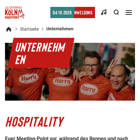
Suche
04.10.2026
Anmeldung
Men
öffn
Unternehmen
Startseite
Startseite
UNTERNEHM
EN
HOSPITALITY
Euer Meeting-Point vor, während des Rennes und nach