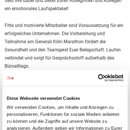
Seid live dabei und bietet Euren Kolleginnen und Kollegen
ein emotionales Laufspektakel!
Fitte und motivierte Mitarbeiter sind Voraussetzung für ein
erfolgreiches Unternehmen. Die Vorbereitung und
Teilnahme am Generali Köln Marathon fördert die
Gesundheit und den Teamgeist Euer Belegschaft. Laufen
verbindet und sorgt für Gesprächsstoff außerhalb des
Büroalltags.
Eure Vorteile:
Diese Webseite verwendet Cookies
einfache Anmeldung über einen Unternehmens-Code
Wir verwenden Cookies, um Inhalte und Anzeigen zu
eine Rechnung für alle Anmeldungen
personalisieren, Funktionen für soziale Medien anbieten
feste Startgelder (brutto)
zu können und die Zugriffe auf unsere Website zu
Marathon 115,00 €
analysieren. Außerdem geben wir Informationen zu Eurer