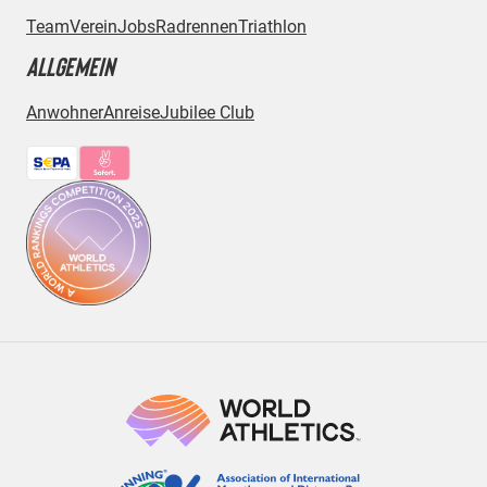
Team
Verein
Jobs
Radrennen
Triathlon
ALLGEMEIN
Anwohner
Anreise
Jubilee Club
Bezahlmethoden: