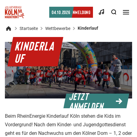
Suche
04.10.2026
Anmeldung
Men
öffn
Kinderlauf
Startseite
Wettbewerbe
Startseite
KINDERLA
UF
Jetzt
anmelden
Beim RheinEnergie Kinderlauf Köln stehen die Kids im
Vordergrund! Nach dem Kinder- und Jugendgottesdienst
geht es für den Nachwuchs um den Kölner Dom – 1, 2 oder