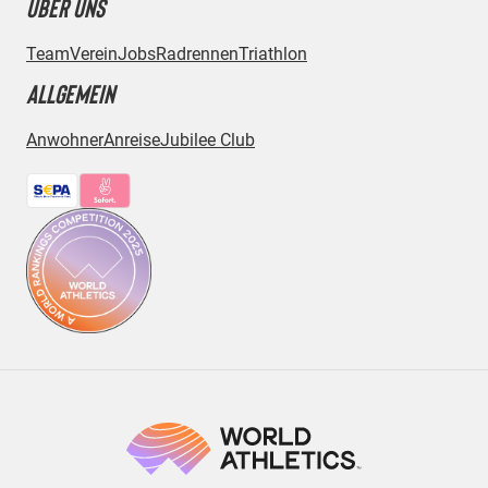
ÜBER UNS
Team
Verein
Jobs
Radrennen
Triathlon
ALLGEMEIN
Anwohner
Anreise
Jubilee Club
Bezahlmethoden: