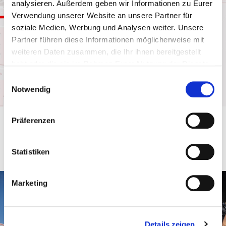
analysieren. Außerdem geben wir Informationen zu Eurer
Google Maps-Karte anschauen
Verwendung unserer Website an unsere Partner für
soziale Medien, Werbung und Analysen weiter. Unsere
Partner führen diese Informationen möglicherweise mit
weiteren Daten zusammen, die Ihr ihnen bereitgestellt
habt oder die sie im Rahmen Eurer Nutzung der Dienste
gesammelt haben.
Einwilligungsauswahl
Notwendig
Strecke
Präferenzen
Statistiken
Marketing
Details zeigen