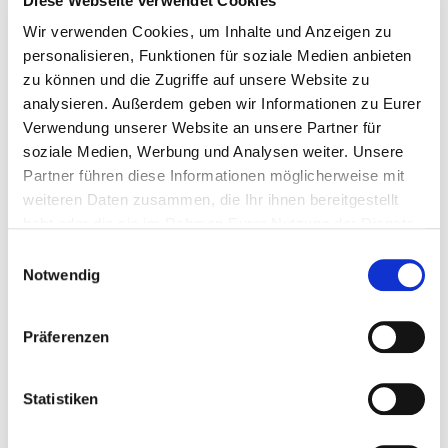
Diese Webseite verwendet Cookies
KOSTENFREIE ÖPNV-TICKETS
Wir verwenden Cookies, um Inhalte und Anzeigen zu
personalisieren, Funktionen für soziale Medien anbieten
zu können und die Zugriffe auf unsere Website zu
Jeder Teilnehmer erhält mit der Teilnahmebestätigung zwei
analysieren. Außerdem geben wir Informationen zu Eurer
Tickets für die kostenfreien Fahrten mit den öffentlichen
Verwendung unserer Website an unsere Partner für
soziale Medien, Werbung und Analysen weiter. Unsere
Personennahverkehr am Samstag und Sonntag innerhalb
Partner führen diese Informationen möglicherweise mit
des
VRS-Gebietes
: eines für sich und eines für eine
weiteren Daten zusammen, die Ihr ihnen bereitgestellt
Begleitperson sowie 2 Kinder bis 11 Jahre.
habt oder die sie im Rahmen Eurer Nutzung der Dienste
gesammelt haben.
Einwilligungsauswahl
Also haut Euren Läufer an und Ihr könnt kostenfrei entlang
Notwendig
der Strecke fahren und Eure Läufer mehrfach anjubeln!
Präferenzen
Statistiken
PLÄNE ZUM DOWNLOAD