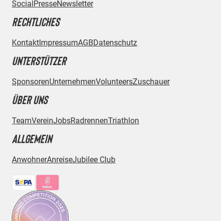
Social
Presse
Newsletter
RECHTLICHES
Kontakt
Impressum
AGB
Datenschutz
UNTERSTÜTZER
Sponsoren
Unternehmen
Volunteers
Zuschauer
ÜBER UNS
Team
Verein
Jobs
Radrennen
Triathlon
ALLGEMEIN
Anwohner
Anreise
Jubilee Club
Bezahlmethoden: