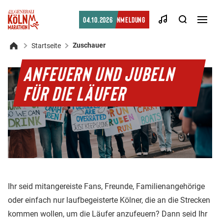
Suche
04.10.2026
Anmeldung
Men
öffn
Zuschauer
Startseite
Startseite
ANFEUERN UND JUBELN
FÜR DIE LÄUFER
Ihr seid mitangereiste Fans, Freunde, Familienangehörige
oder einfach nur laufbegeisterte Kölner, die an die Strecken
kommen wollen, um die Läufer anzufeuern? Dann seid Ihr