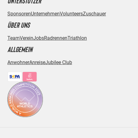
UNTERSTÜTZER
Sponsoren
Unternehmen
Volunteers
Zuschauer
ÜBER UNS
Team
Verein
Jobs
Radrennen
Triathlon
ALLGEMEIN
Anwohner
Anreise
Jubilee Club
Bezahlmethoden: