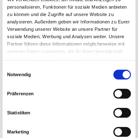
personalisieren, Funktionen für soziale Medien anbieten
zu können und die Zugriffe auf unsere Website zu
analysieren. Außerdem geben wir Informationen zu Eurer
Verwendung unserer Website an unsere Partner für
soziale Medien, Werbung und Analysen weiter. Unsere
Partner führen diese Informationen möglicherweise mit
weiteren Daten zusammen, die Ihr ihnen bereitgestellt
habt oder die sie im Rahmen Eurer Nutzung der Dienste
gesammelt haben.
Einwilligungsauswahl
Notwendig
21.09.23, 12:45
21.09.23, 12:
Präferenzen
KOSTENLOSES VRS-TICKET
REWE GROU
AM WETTKAMPFTAG
VERPFLEGU
Statistiken
Marketing