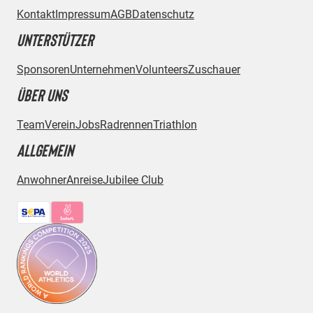
Kontakt
Impressum
AGB
Datenschutz
UNTERSTÜTZER
Sponsoren
Unternehmen
Volunteers
Zuschauer
ÜBER UNS
Team
Verein
Jobs
Radrennen
Triathlon
ALLGEMEIN
Anwohner
Anreise
Jubilee Club
Bezahlmethoden: