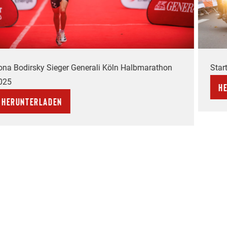
na Bodirsky Sieger Generali Köln Halbmarathon
Star
025
He
Herunterladen