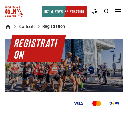
Searc
Oct 4, 2026
Registration
Men
öffn
Registration
Startseite
Home
REGISTRATI
ON