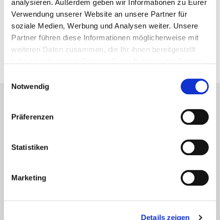
analysieren. Außerdem geben wir Informationen zu Eurer
Verwendung unserer Website an unsere Partner für
soziale Medien, Werbung und Analysen weiter. Unsere
Partner führen diese Informationen möglicherweise mit
weiteren Daten zusammen, die Ihr ihnen bereitgestellt
habt oder die sie im Rahmen Eurer Nutzung der Dienste
gesammelt haben.
Einwilligungsauswahl
Notwendig
MEDIA
Präferenzen
Social
Press
LEGAL
Statistiken
Contact
Imprint
Legal
Privacy
Marketing
SUPPORTER
Partners
Details zeigen