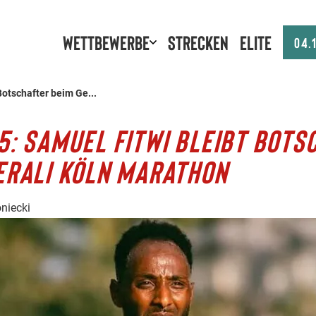
Wettbewerbe
Strecken
Elite
04.
Botschafter beim Ge...
5: SAMUEL FITWI BLEIBT BOTS
ERALI KÖLN MARATHON
niecki