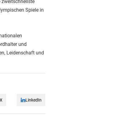
 zweitschnellste
lympischen Spiele in
rnationalen
rdhalter und
gen, Leidenschaft und
X
LinkedIn