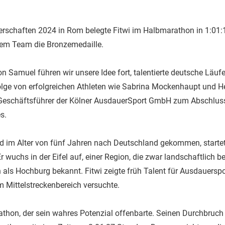
erschaften 2024 in Rom belegte Fitwi im Halbmarathon in 1:01:
dem Team die Bronzemedaille.
n Samuel führen wir unsere Idee fort, talentierte deutsche Läufe
folge von erfolgreichen Athleten wie Sabrina Mockenhaupt und He
 Geschäftsführer der Kölner AusdauerSport GmbH zum Abschluss
s.
nd im Alter von fünf Jahren nach Deutschland gekommen, startet
r wuchs in der Eifel auf, einer Region, die zwar landschaftlich b
n als Hochburg bekannt. Fitwi zeigte früh Talent für Ausdauerspo
m Mittelstreckenbereich versuchte.
thon, der sein wahres Potenzial offenbarte. Seinen Durchbruch 